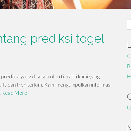
S
fo
tang prediksi togel
C
B
 prediksi yang disusun oleh tim ahli kami yang
H
ils dan tren terkini. Kami mengumpulkan informasi
…
Read More
U