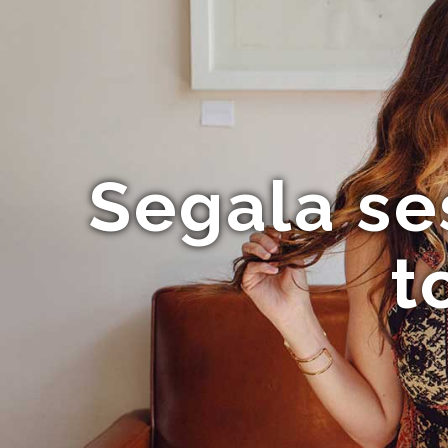
Segala se
t