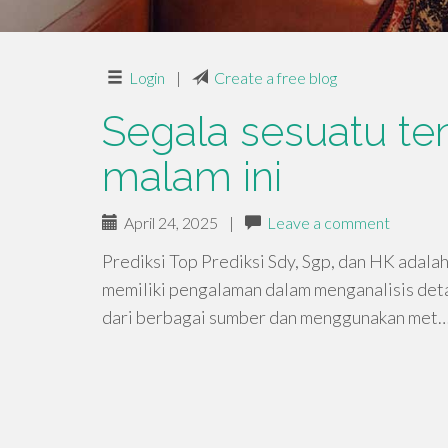
Login
|
Create a free blog
Segala sesuatu ten
malam ini
April 24, 2025
|
Leave a comment
Prediksi Top Prediksi Sdy, Sgp, dan HK adalah
memiliki pengalaman dalam menganalisis deta
dari berbagai sumber dan menggunakan met