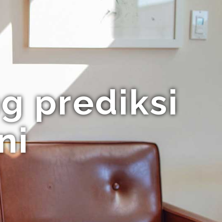
g prediksi
ni